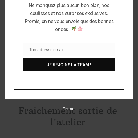
Ne manquez plus aucun bon plan, nos
coulisses et nos surprises exclusives.
Promis, on ne vous envoie que des bonnes
ondes !
Des créations made in Oléron
Ton adresse email...
Email
Découvrez des bijoux, créés et confectionnés dans notre atelier sur
JE REJOINS LA TEAM !
l’île d’oléron & des bijoux selectionnés avec amour
LIRE PLUS
Fraichement sortie de
Fermer
l'atelier