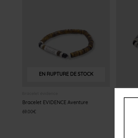
EN RUPTURE DE STOCK
Bracelet évidence
Bracelet é
Bracelet EVIDENCE Aventure
Bracelet
69.00
€
69.00
€