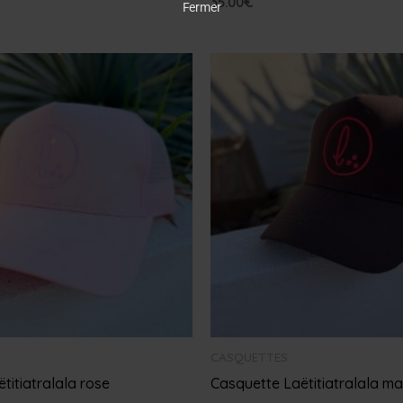
35.00
€
Fermer
CASQUETTES
titiatralala rose
Casquette Laëtitiatralala ma