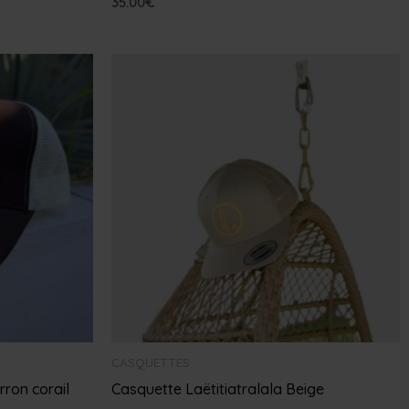
35.00
€
CASQUETTES
rron corail
Casquette Laëtitiatralala Beige