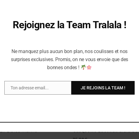
Rejoignez la Team Tralala !
Ne manquez plus aucune nouveauté, nos coulisses et nos offres
exclusives. Promis, on ne vous envoie que de la bonne humeur !
Ne manquez plus aucun bon plan, nos coulisses et nos
surprises exclusives. Promis, on ne vous envoie que des
bonnes ondes !
Ton adresse email...
JE REJOINS LA TEAM !
Email
CASQUETTES
LIFE bleu marine
Casquette Laëtitiatralala be