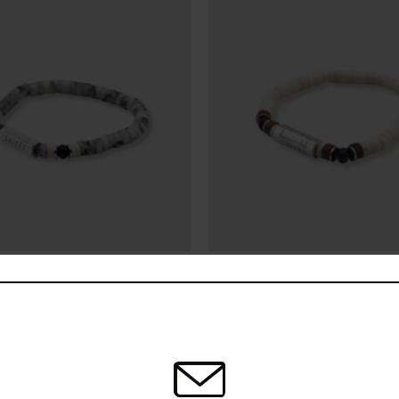
vidence
Bracelet évidence
 EVIDENCE Pure
Bracelet EVIDENCE Chill
69.00
€
PLUS DE BRACELETS