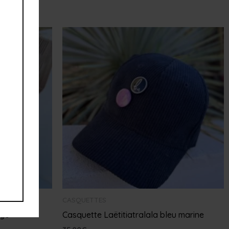
CASQUETTES
ige
Casquette Laëtitiatralala bleu marine