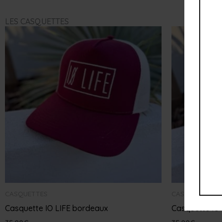
LES CASQUETTES
CASQUETTES
CASQUETTES
Casquette IO LIFE bordeaux
Casquette IO 