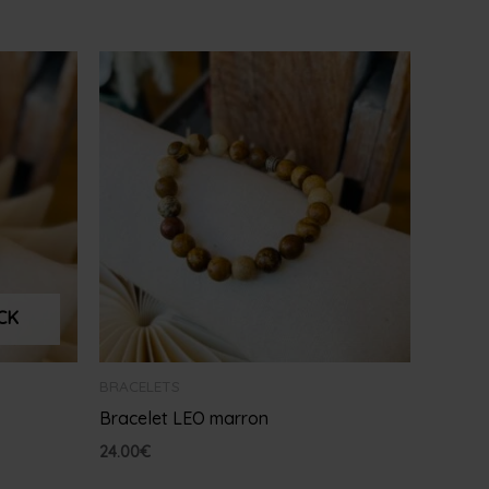
CK
BRACELETS
Bracelet LEO marron
24.00
€