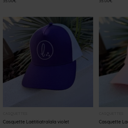
35.00
€
35.00
€
CASQUETTES
CASQUETTES
Casquette Laëtitiatralala violet
Casquette Laë