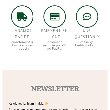
LIVRAISON
PAIEMENT EN
UNE
RAPIDE
LIGNE
QUESTION ?
directement à
paiement
atelier@
domicile ou en
sécurisé par CB
laetitiatralala.fr
magasin
ou PayPal
NEWSLETTER
Rejoignez la Team Tralala
Recevez en avant-première nos nouveautés, offres exclusives et