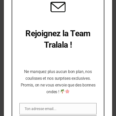
NEWSLETTER
Rejoignez la Team Tralala
Rejoignez la Team
Recevez en avant-première nos nouveautés, offres exclusives et
Tralala !
petites surprises directement par e-mail !
Ne manquez plus aucune nouveauté, nos
coulisses et nos offres exclusives. Promis, on
ne vous envoie que de la bonne humeur !
Ne manquez plus aucun bon plan, nos
coulisses et nos surprises exclusives.
Promis, on ne vous envoie que des bonnes
POINTS DE VENTES
ondes !
Retrouvez toutes les boutiques Laëtitiatralala en France, de
La Rochelle à l’île d’Oléron, en passant par Royan.
Ton adresse email...
Email