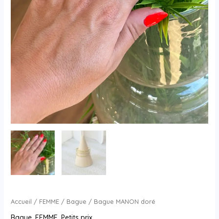
Accueil
/
FEMME
/
Bague
/ Bague MANON doré
Bague
,
FEMME
,
Petits prix