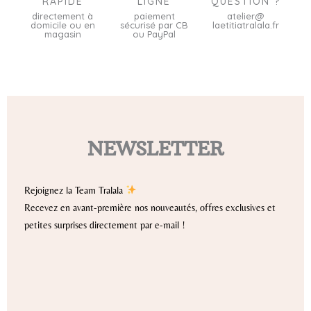
RAPIDE
LIGNE
QUESTION ?
directement à
paiement
atelier@
domicile ou en
sécurisé par CB
laetitiatralala.fr
magasin
ou PayPal
NEWSLETTER
Rejoignez la Team Tralala
Recevez en avant-première nos nouveautés, offres exclusives et
petites surprises directement par e-mail !