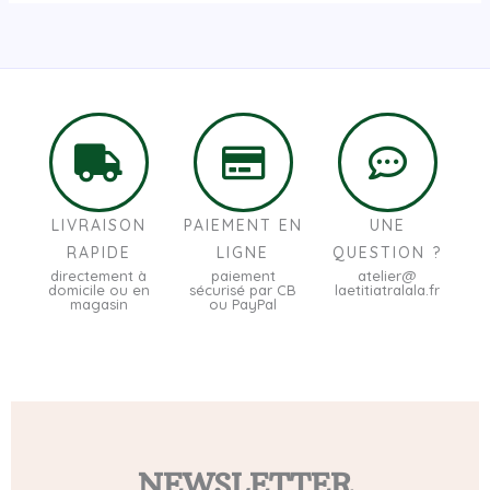
LIVRAISON
PAIEMENT EN
UNE
RAPIDE
LIGNE
QUESTION ?
directement à
paiement
atelier@
domicile ou en
sécurisé par CB
laetitiatralala.fr
magasin
ou PayPal
NEWSLETTER