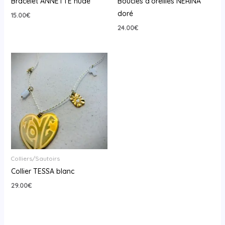
Bracelet ANNETTE nude
Boucles d’oreilles NERINA
doré
15.00
€
24.00
€
Colliers/Sautoirs
Collier TESSA blanc
29.00
€