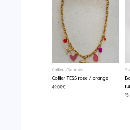
Colliers/Sautoirs
Bo
Collier TESS rose / orange
Bo
tu
49.00
€
15