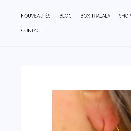
Aller
au
NOUVEAUTÉS
BLOG
BOX TRALALA
SHO
contenu
CONTACT