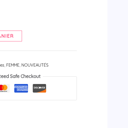
ANIER
les
,
FEMME
,
NOUVEAUTÉS
teed Safe Checkout