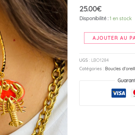
orange
25.00
€
Disponibilité :
1 en stock
AJOUTER AU P
UGS :
LBO1284
Catégories :
Boucles d'oreil
Guaran