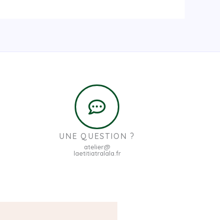
UNE QUESTION ?
atelier@
laetitiatralala.fr