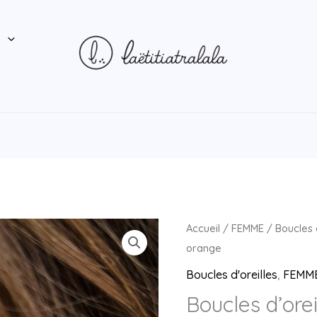
P
quantité
Accueil
/
FEMME
/
Boucles 
de
orange
Boucles
Boucles d'oreilles
,
FEMM
d'oreilles
Boucles d’ore
GABY