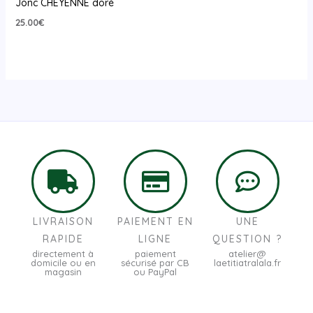
Jonc CHEYENNE doré
25.00
€
LIVRAISON
PAIEMENT EN
UNE
RAPIDE
LIGNE
QUESTION ?
directement à
paiement
atelier@
domicile ou en
sécurisé par CB
laetitiatralala.fr
magasin
ou PayPal