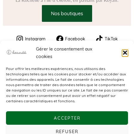
La Rochelle à l’île d’Oléron, en passant par Royan.
Nos boutiques
Instagram
Facebook
TikTok
Gérer le consentement aux
cookies
Pour offrir les meilleures expériences, nous utilisons des
technologies telles que les cookies pour stocker et/ou accéder aux
informations des appareils. Le fait de consentir à ces technologies
nous permettra de traiter des données telles que le comportement
de navigation ou les ID uniques sur ce site. Le fait de ne pas consentir
CGV
ou de retirer son consentement peut avoir un effet négatif sur
certaines caractéristiques et fonctions.
Mentions légales
ACCEPTER
Politique de confidentialité
REFUSER