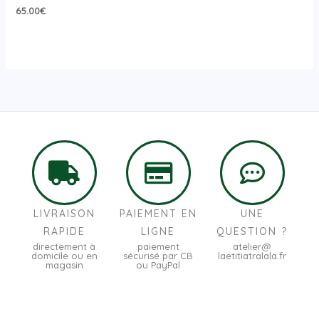
65.00
€
LIVRAISON
PAIEMENT EN
UNE
RAPIDE
LIGNE
QUESTION ?
directement à
paiement
atelier@
domicile ou en
sécurisé par CB
laetitiatralala.fr
magasin
ou PayPal