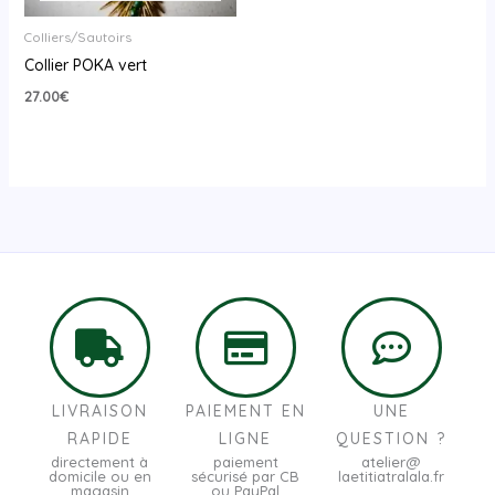
Colliers/Sautoirs
Collier POKA vert
27.00
€
LIVRAISON
PAIEMENT EN
UNE
RAPIDE
LIGNE
QUESTION ?
directement à
paiement
atelier@
domicile ou en
sécurisé par CB
laetitiatralala.fr
magasin
ou PayPal