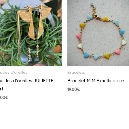
ucles d'oreilles
Bracelets
ucles d’oreilles JULIETTE
Bracelet MIMIE multicolore
rt
19.00
€
.00
€