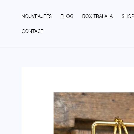
Aller
au
NOUVEAUTÉS
BLOG
BOX TRALALA
SHO
contenu
CONTACT