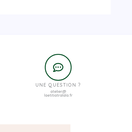
UNE QUESTION ?
atelier@
laetitiatralala.fr