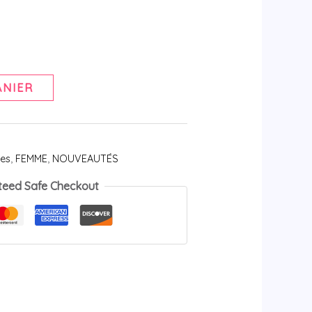
ANIER
les
,
FEMME
,
NOUVEAUTÉS
teed Safe Checkout