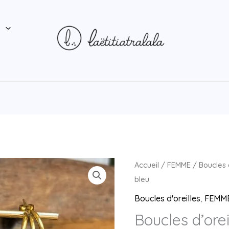
P
quantité
Accueil
/
FEMME
/
Boucles 
de
bleu
Boucles
Boucles d'oreilles
,
FEMM
d'oreilles
Boucles d’ore
TACASÜ