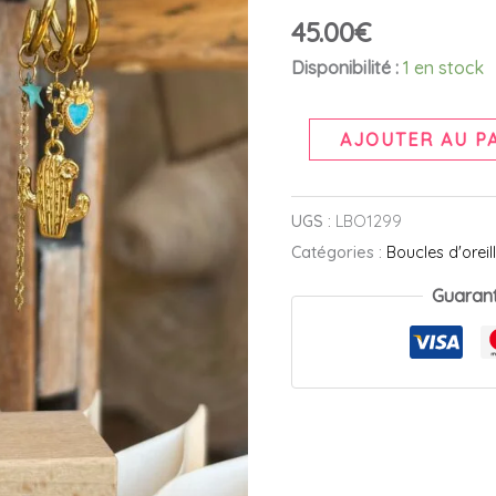
bleu
45.00
€
Disponibilité :
1 en stock
AJOUTER AU P
UGS :
LBO1299
Catégories :
Boucles d'oreil
Guaran