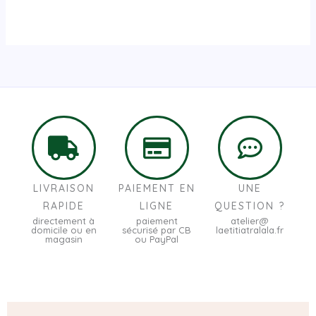
LIVRAISON
PAIEMENT EN
UNE
RAPIDE
LIGNE
QUESTION ?
directement à
paiement
atelier@
domicile ou en
sécurisé par CB
laetitiatralala.fr
magasin
ou PayPal