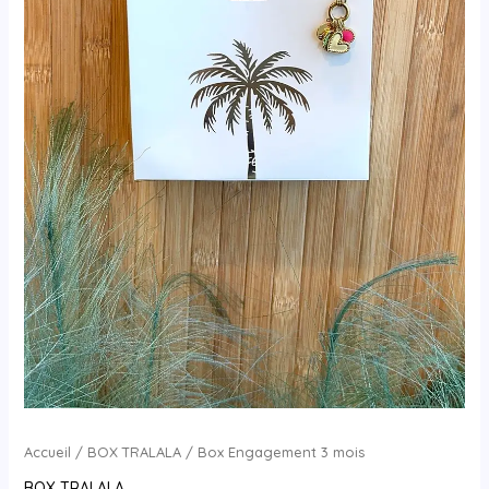
Accueil
/
BOX TRALALA
/ Box Engagement 3 mois
BOX TRALALA