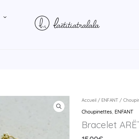
P
quantité
Accueil
/
ENFANT
/
Choupi
de
Choupinettes
,
ENFANT
Bracelet
Bracelet AR
ARËTHA
mauve