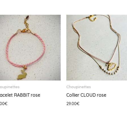
oupinettes
Choupinettes
acelet RABBIT rose
Collier CLOUD rose
.00
€
29.00
€