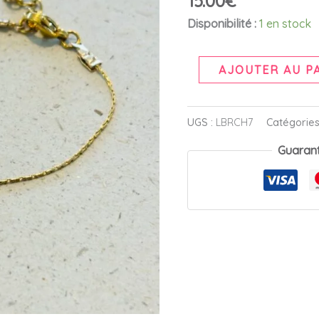
15.00
€
Disponibilité :
1 en stock
AJOUTER AU P
UGS :
LBRCH7
Catégories
Guaran