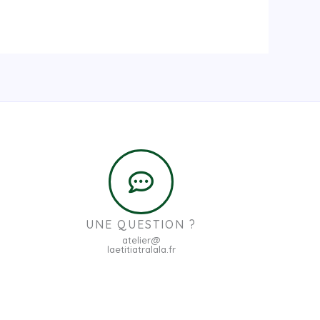
UNE QUESTION ?
atelier@
laetitiatralala.fr