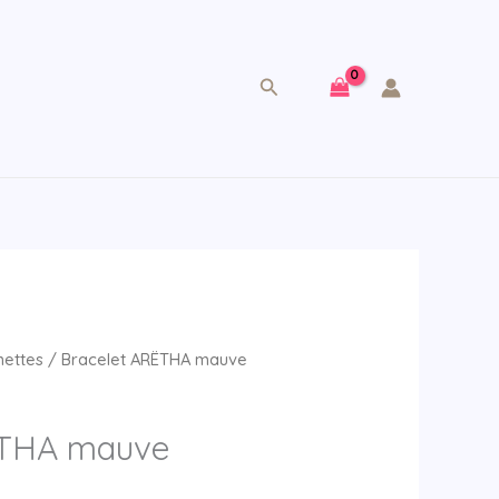
Rechercher
nettes
/ Bracelet ARËTHA mauve
ËTHA mauve