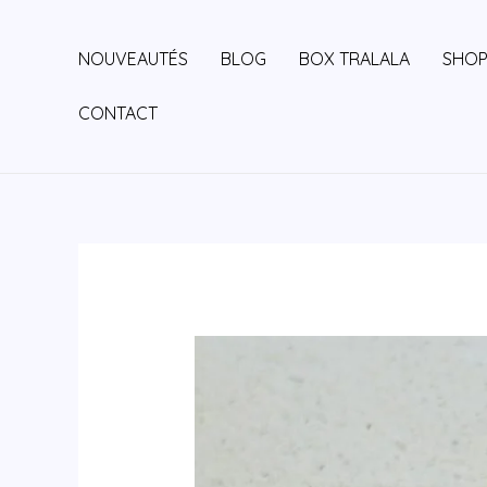
Aller
au
NOUVEAUTÉS
BLOG
BOX TRALALA
SHO
contenu
CONTACT