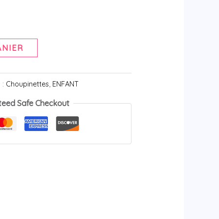
ANIER
 :
Choupinettes
,
ENFANT
teed Safe Checkout