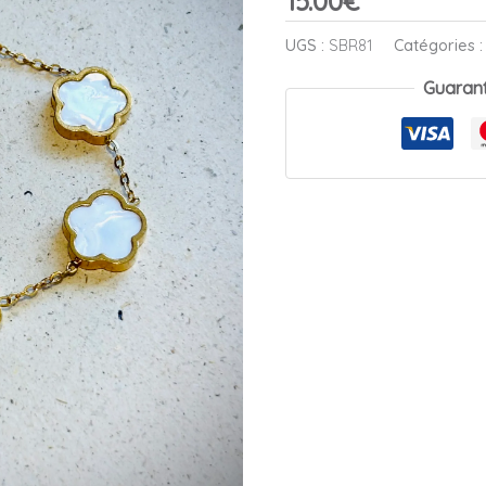
15.00
€
UGS :
SBR81
Catégories 
Guaran