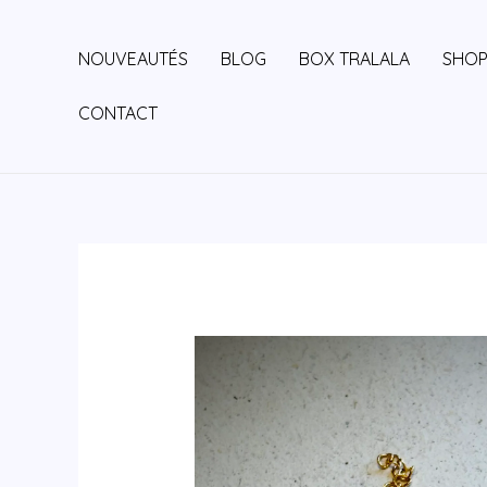
Aller
au
NOUVEAUTÉS
BLOG
BOX TRALALA
SHO
contenu
CONTACT