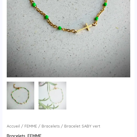
Accueil
/
FEMME
/
Bracelets
/ Bracelet SABY vert
Bracelets
,
FEMME