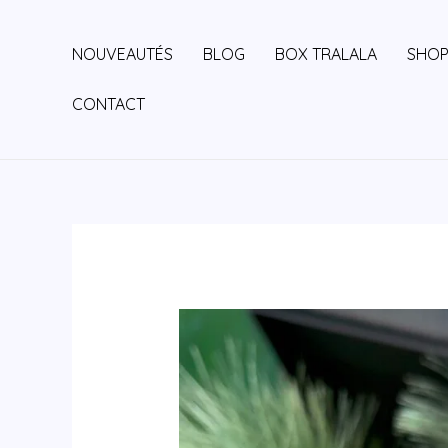
Aller
au
NOUVEAUTÉS
BLOG
BOX TRALALA
SHO
contenu
CONTACT