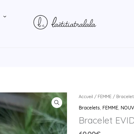
P
quantité
Accueil
/
FEMME
/
Bracelet
de
Bracelets
,
FEMME
,
NOUV
Bracelet
Bracelet EV
EVIDENCE
marron