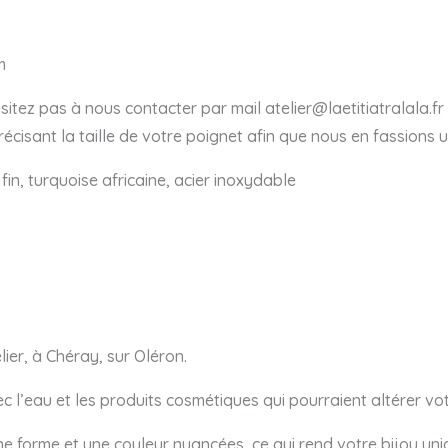
m
hésitez pas à nous contacter par mail atelier@laetitiatralala.
isant la taille de votre poignet afin que nous en fassions u
 fin, turquoise africaine, acier inoxydable
ier, à Chéray, sur Oléron.
vec l’eau et les produits cosmétiques qui pourraient altérer vot
une forme et une couleur nuancées, ce qui rend votre bijou uni