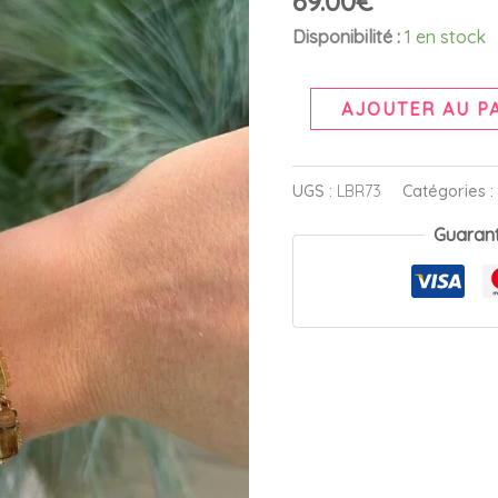
69.00
€
Disponibilité :
1 en stock
AJOUTER AU P
UGS :
LBR73
Catégories 
Guaran