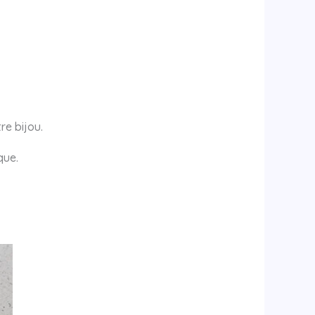
re bijou.
que.