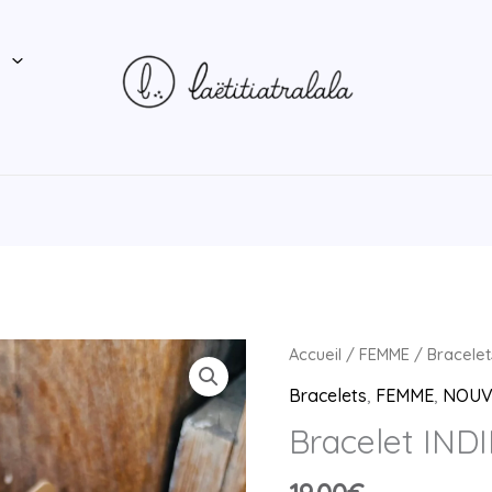
P
quantité
Accueil
/
FEMME
/
Bracelet
de
Bracelets
,
FEMME
,
NOUV
Bracelet
Bracelet IND
INDIRA
doré