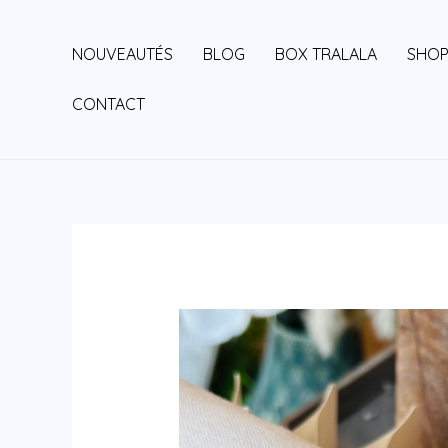
Aller
au
NOUVEAUTÉS
BLOG
BOX TRALALA
SHO
contenu
CONTACT