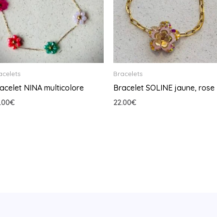
acelets
Bracelets
acelet NINA multicolore
Bracelet SOLINE jaune, rose
.00
€
22.00
€