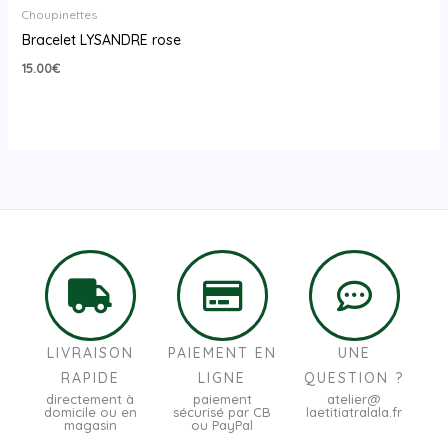
Choupinettes
Bracelet LYSANDRE rose
15.00
€
LIVRAISON
PAIEMENT EN
UNE
RAPIDE
LIGNE
QUESTION ?
directement à
paiement
atelier@
domicile ou en
sécurisé par CB
laetitiatralala.fr
magasin
ou PayPal