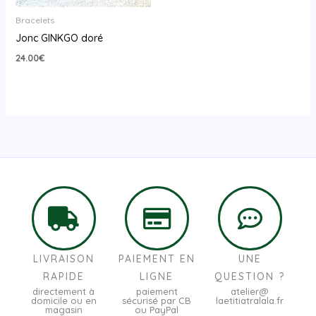
Bracelets
Jonc GINKGO doré
24.00
€
LIVRAISON
PAIEMENT EN
UNE
RAPIDE
LIGNE
QUESTION ?
directement à
paiement
atelier@
domicile ou en
sécurisé par CB
laetitiatralala.fr
magasin
ou PayPal