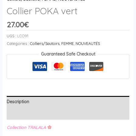
Collier POKA vert
27.00
€
UGS :
LCO91
Catégories :
Colliers/Sautoirs
,
FEMME
,
NOUVEAUTÉS
Guaranteed Safe Checkout
Description
Avis (0)
Collection TRALALA