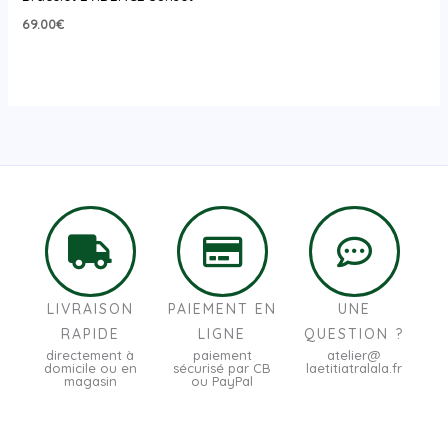
69.00
€
LIVRAISON
PAIEMENT EN
UNE
RAPIDE
LIGNE
QUESTION ?
directement à
paiement
atelier@
domicile ou en
sécurisé par CB
laetitiatralala.fr
magasin
ou PayPal