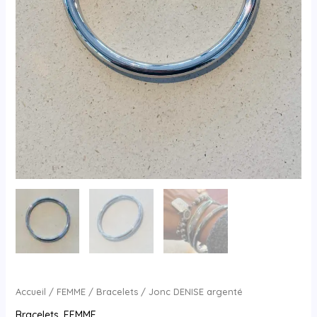
Accueil
/
FEMME
/
Bracelets
/ Jonc DENISE argenté
Bracelets
,
FEMME