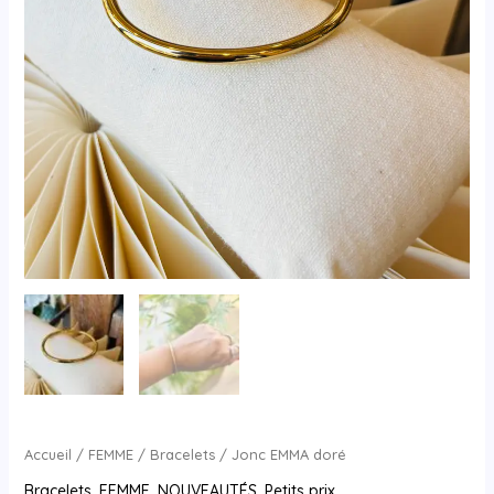
Accueil
/
FEMME
/
Bracelets
/ Jonc EMMA doré
Bracelets
,
FEMME
,
NOUVEAUTÉS
,
Petits prix