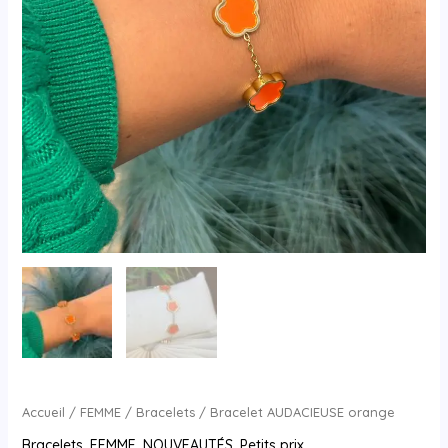
Accueil
/
FEMME
/
Bracelets
/ Bracelet AUDACIEUSE orange
Bracelets
,
FEMME
,
NOUVEAUTÉS
,
Petits prix