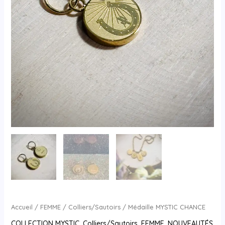
Accueil
/
FEMME
/
Colliers/Sautoirs
/ Médaille MYSTIC CHANCE
COLLECTION MYSTIC
,
Colliers/Sautoirs
,
FEMME
,
NOUVEAUTÉS