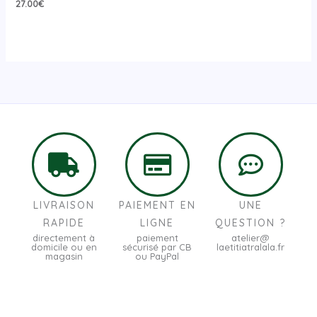
27.00
€
LIVRAISON
PAIEMENT EN
UNE
RAPIDE
LIGNE
QUESTION ?
directement à
paiement
atelier@
domicile ou en
sécurisé par CB
laetitiatralala.fr
magasin
ou PayPal